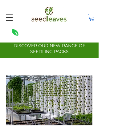
DISCOVER OUR NEW RANGE OF
SEEDLING PACKS
Handelsforespør